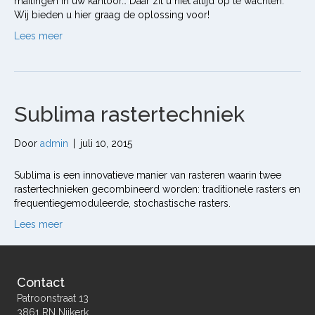
mailingen in uw kantoor… Daar zit u niet altijd op te wachten.
Wij bieden u hier graag de oplossing voor!
Lees meer
Sublima rastertechniek
Door
admin
|
juli 10, 2015
Sublima is een innovatieve manier van rasteren waarin twee
rastertechnieken gecombineerd worden: traditionele rasters en
frequentiegemoduleerde, stochastische rasters.
Lees meer
Contact
Patroonstraat 13
3861 RN Nijkerk