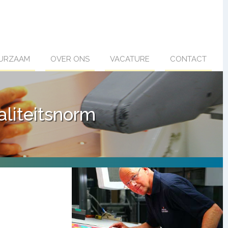
URZAAM
OVER ONS
VACATURE
CONTACT
liteitsnorm