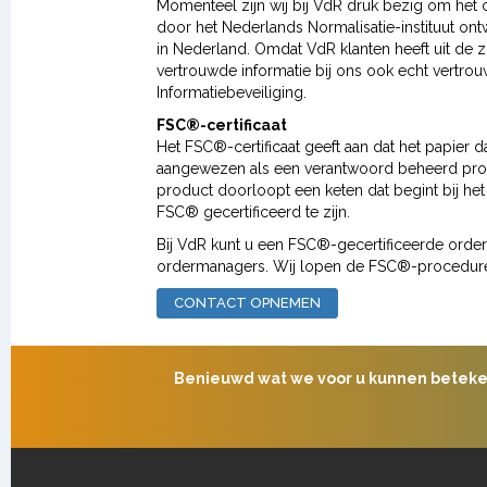
Momenteel zijn wij bij VdR druk bezig om het c
door het Nederlands Normalisatie-instituut on
in Nederland. Omdat VdR klanten heeft uit de z
vertrouwde informatie bij ons ook echt vertro
Informatiebeveiliging.
FSC®-certificaat
Het FSC®-certificaat geeft aan dat het papier d
aangewezen als een verantwoord beheerd prod
product doorloopt een keten dat begint bij het
FSC® gecertificeerd te zijn.
Bij VdR kunt u een FSC®-gecertificeerde order 
ordermanagers. Wij lopen de FSC®-procedure
CONTACT OPNEMEN
Benieuwd wat we voor u kunnen betek