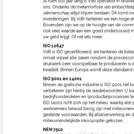
Al ruim 100 jaar lang is VdR specialist in dru
ons. Ondanks de metamorfose van ambachtelijk
vakmanschap altijd blijven bestaan. Dit komt m
investeringen. Bij VdR hanteren we een hoge e
Bovendien zijn we op de hoogte van de commu
ook veel waarde aan een goed onderbouwd mater
uw geld krijgt. Of net iets meer.
ISO 12647
VdR is ISO gecertificeerd; we hanteren de belan
omvat vrijwel alle zaken rondom de procescon
drukwerk zeer voorspelbaar te produceren is e
kwaliteit. Binnen Europa wordt deze standaard
ISO 9001 en 14001
Binnen de grafische industrie is ISO 9001 hét kw
verbeteren zijn hierbij de sleutelwoorden. U kun
bedrijfsonderdelen en (productie)processen t
ISO 14001 richt zich op het milieu, waarbij al
werknemers bewust bezig zijn met milieuvriend
gestelde voorwaarden. Bij afvalverwerking en d
milieuvriendelijkste inkoopoptie gekozen.
NEN 7510