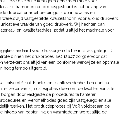
kwerk. Deze discipline kent geen geheimen meer voor
 naar ultramodern en procesgestuurd is het belang van
ede doordat er nooit bezuinigd is op innovaties en
n wereldwijd vastgestelde kwaliteitsnorm voor al ons drukwerk.
nicatieve waarde van goed drukwerk. Wij hechten dan
iaal- en kwaliteitsadvies, zodat u altijd het maximale voor
grijke standaard voor drukkerijen die hierin is vastgelegd. Dit
trole binnen het drukproces. ISO 12647 zorgt ervoor dat
n verzekert ons altijd van een conforme werkwijze en optimale
 in hoog tempo uitgerold.
aliteitscertificaat. Klanteisen, klanttevredenheid en continu
t er zeker van zijn dat wij alles doen om de kwaliteit van alle
e borgen door vastgestelde procedures te hanteren.
le procedures en werkmethodes goed zijn vastgelegd en alle
elijk werken. Het productieproces bij VdR voldoet aan de
e inkoop van papier, inkt en wasmiddelen wordt altijd de